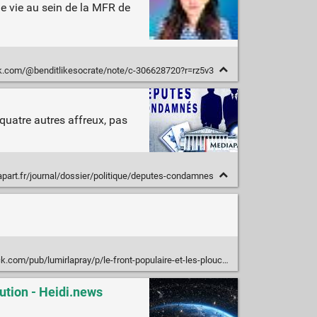
 je vie au sein de la MFR de
k.com/@benditlikesocrate/note/c-306628720?r=rz5v3
quatre autres affreux, pas
part.fr/journal/dossier/politique/deputes-condamnes
.com/pub/lumirlapray/p/le-front-populaire-et-les-ploucs
ution - Heidi.news