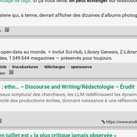
nuage de tags
. Si ça vous tente,
on peut échanger
sur Mastod
!
galerie qui, à terme, devrait afficher des dizaines d'albums phot
n
·
pen-data au monde. ⭐️ Inclut Sci-Hub, Library Genesis, Z-Library,
nées, 1 349 544 magazines — préservés pour toujours.
ticle
·
trucs&astuces
·
téléchargez
·
opensource
ien
·
que : ethn… – Discourse and Writing/Rédactologie – Érudit
sus scriptural des chercheurs, les LLM redéfinissent les dynami
ificité des productions écrites, donnant naissance à une réflexivi
https://www.erud
 juillet est « la plus critique jamais observée »