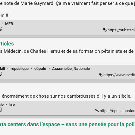
 cette note de Marie Gaymard. Ça m'a vraiment fait penser à ce que
in !!
·
MFR
https://substac
ticles
es Médecin, de Charles Hernu et de sa formation pétainiste et de 
kill
·
république
·
député
·
Assemblée_Nationale
https://www.media
ds énormément de chose sur nos cambrousses d'il y a un siècle.
ale
·
lire
https://open.substack
ata centers dans l’espace – sans une pensée pour la poll