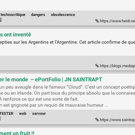
technocritique
·
dangers
·
obsolescence
https://www.heidi.news/sciences/elo
s ont inventé
inepties sur les Argentins et l'Argentine. Cet article confirme de 
https://blogs.mediapart.fr/
tocker le monde – ePortFolio | JN SAINTRAPT
n peu aveugle dans le fameux “Cloud”. C’est un concept poétiqu
nie ou en Irlande. On part tous du principe absolu que la connais
IA renforce ce qui est une sorte de fait.
in est grignoté par un requin de mauvaise humeur ...
TESTER
·
web
·
serveur
https://www.saintrap
ent un fruit !!