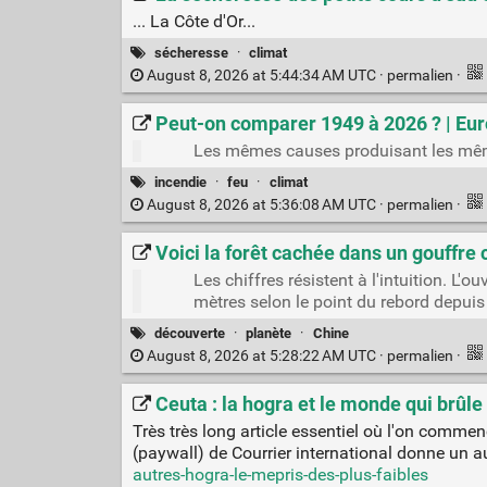
... La Côte d'Or...
sécheresse
·
climat
August 8, 2026 at 5:44:34 AM UTC ·
permalien
·
Peut-on comparer 1949 à 2026 ? | Euro
Les mêmes causes produisant les mê
incendie
·
feu
·
climat
August 8, 2026 at 5:36:08 AM UTC ·
permalien
·
Voici la forêt cachée dans un gouffre
Les chiffres résistent à l'intuition. L
mètres selon le point du rebord depuis
découverte
·
planète
·
Chine
August 8, 2026 at 5:28:22 AM UTC ·
permalien
·
Ceuta : la hogra et le monde qui brûle
Très très long article essentiel où l'on commen
(paywall) de Courrier international donne un 
autres-hogra-le-mepris-des-plus-faibles