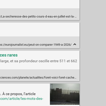
heresse-des-petits-cours-d-eau-en-juillet-est-la-plus-critique-jamais-observee
ps://eurojournalist.eu/peut-on-comparer-1949-a-2026/
èces rares
large, et sa profondeur oscille entre 511 et 662
actualites/foret-voici-foret-cachee-gouffre-chinois-626-metres-profondeur-abrite-especes-rares-k2m6-136697/
À ce propos, l'article
.com/article/les-mots-des-