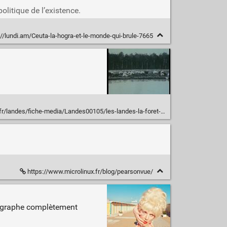
litique de l’existence.
://lundi.am/Ceuta-la-hogra-et-le-monde-qui-brule-7665
andes/fiche-media/Landes00105/les-landes-la-foret-ou-les-hommes.html
https://www.microlinux.fr/blog/pearsonvue/
otographe complètement