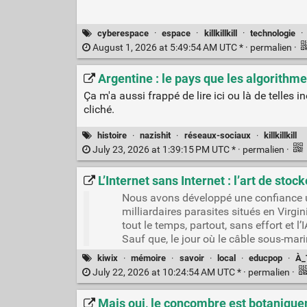
cyberespace
·
espace
·
killkillkill
·
technologie
·
August 1, 2026 at 5:49:54 AM UTC * ·
permalien
·
Argentine : le pays que les algorithme
Ça m'a aussi frappé de lire ici ou là de telles 
cliché.
histoire
·
nazishit
·
réseaux-sociaux
·
killkillkill
July 23, 2026 at 1:39:15 PM UTC * ·
permalien
·
L’Internet sans Internet : l’art de s
Nous avons développé une confiance u
milliardaires parasites situés en Virgi
tout le temps, partout, sans effort et l’
Sauf que, le jour où le câble sous-mar
kiwix
·
mémoire
·
savoir
·
local
·
educpop
·
À_
July 22, 2026 at 10:24:54 AM UTC * ·
permalien
·
Mais oui, le concombre est botaniquem