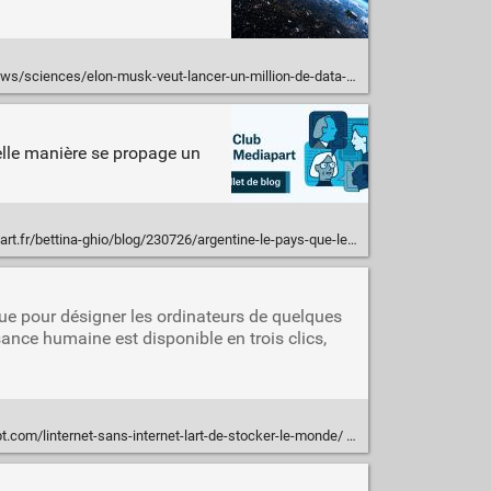
n-musk-veut-lancer-un-million-de-data-centers-dans-l-espace-sans-une-pensee-pour-la-pollution
quelle manière se propage un
bettina-ghio/blog/230726/argentine-le-pays-que-les-algorithmes-ont-invente
e pour désigner les ordinateurs de quelques
sance humaine est disponible en trois clics,
t.com/linternet-sans-internet-lart-de-stocker-le-monde/