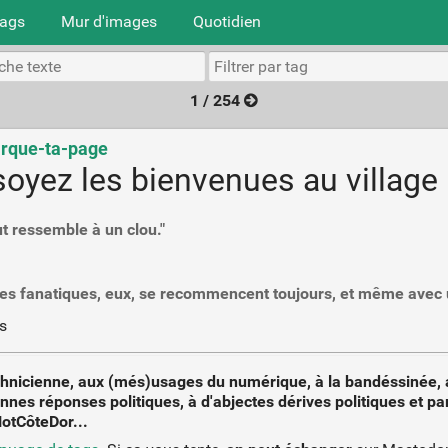
tags
Mur d'images
Quotidien
1 / 254
arque-ta-page
soyez les bienvenues au village 
ut ressemble à un clou."
 les fanatiques, eux, se recommencent toujours, et même avec 
s
 technicienne, aux (més)usages du numérique, à la bandéssinée, a
onnes réponses politiques, à d'abjectes dérives politiques et p
otCôteDor...