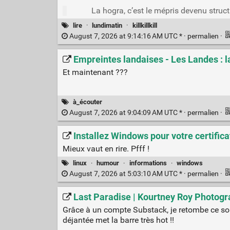
La hogra, c’est le mépris devenu struc
lire
·
lundimatin
·
killkillkill
August 7, 2026 at 9:14:16 AM UTC * ·
permalien
·
Empreintes landaises - Les Landes : l
Et maintenant ???
à_écouter
August 7, 2026 at 9:04:09 AM UTC * ·
permalien
·
Installez Windows pour votre certifica
Mieux vaut en rire. Pfff !
linux
·
humour
·
informations
·
windows
August 7, 2026 at 5:03:10 AM UTC * ·
permalien
·
Last Paradise | Kourtney Roy Photog
Grâce à un compte Substack, je retombe ce soir
déjantée met la barre très hot !!