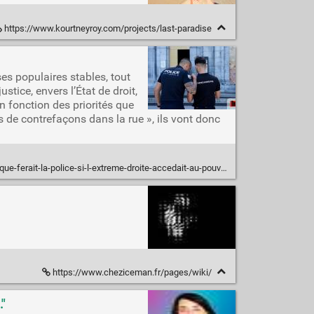
https://www.kourtneyroy.com/projects/last-paradise
ses populaires stables, tout
ustice, envers l’État de droit,
n fonction des priorités que
eurs de contrefaçons dans la rue », ils vont donc
t-la-police-si-l-extreme-droite-accedait-au-pouvoir-en-2027-Emmanuel-Blanchard
https://www.cheziceman.fr/pages/wiki/
."