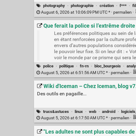
photography
·
photographie
·
création
·
f***
·
fi
August 6, 2026 at 10:06:09 PM UTC * ·
permalien
·
Que ferait la police si l’extrême droit
Les préférences politiques au sein de l
en étant renforcées par la culture profes
envers d’autres populations considérée
le pouvoir leur fixe. Si on leur dit : « 
voir le monde par ce prisme qui sera le
police
·
politique
·
fn-rn
·
bloc_bourgeois
·
anal
August 5, 2026 at 6:51:56 AM UTC * ·
permalien
·
Wiki d'Iceman – Chez Iceman, blog v7
Des outils en pagaille...
trucs&astuces
·
linux
·
web
·
androïd
·
logiciels
August 5, 2026 at 6:17:50 AM UTC * ·
permalien
·
"Les adultes ne sont plus capables de 