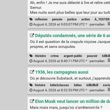
Ah, enfin ! Je me suis délecté à lire et relire
Semur.
Mes nuits sont plus belles que leur jour au turb
reflexion
·
pensée
·
justice
·
action
·
À_TESTER
August 4, 2026 at 9:03:07 PM UTC * ·
permalien
·
Députés condamnés, une série de 6 ar
Où il est question de la crapule niçoise Jacqu
propres, et sans scrupules.
Histoire
·
crime
·
argent-public
·
pouvoir
·
killkill
August 4, 2026 at 8:40:11 PM UTC * ·
permalien
·
1936, les campagnes aussi
Où je découvre Substack, et surtout, j'appren
histoire
·
lutte2classes
·
luttes
·
killkillkill
·
soci
August 4, 2026 at 8:32:53 PM UTC * ·
permalien
·
Elon Musk veut lancer un million de d
Mais mais mais, jusqu'où s'arrêteront-ils ?