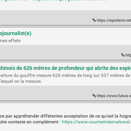
https://reporterre.net/La-sec
journalist(e)
mes effets
htt
 chinois de 626 mètres de profondeur qui abrite des esp
'ouverture du gouffre mesure 626 mètres de long sur 537 mètres de 
 lequel on la mesure.
https://www.futura-sciences.com/planete/
ce par appréhender différentes acceptation de ce qu'est la hogra. 
autre contexte en complément :
https://www.courrierinternational