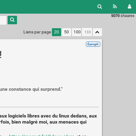
5070
shaares
Liens par page
20
50
100
Épinglé
!
une constance qui surprend."
ux logiciels libres avec du linux dedans, aux
arfois, bien malgré moi, aux menaces qui