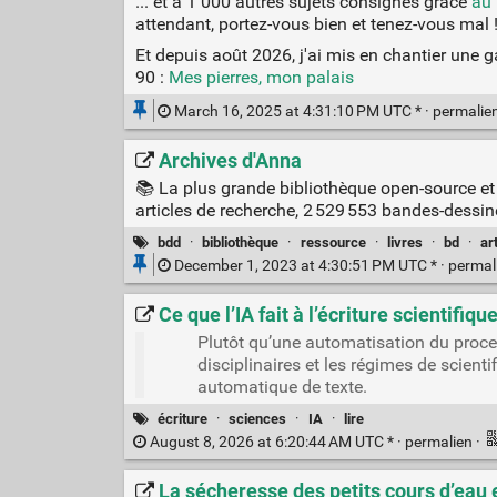
... et à 1 000 autres sujets consignés grâce
au 
attendant, portez-vous bien et tenez-vous mal 
Et depuis août 2026, j'ai mis en chantier une 
90 :
Mes pierres, mon palais
March 16, 2025 at 4:31:10 PM UTC * ·
permalie
Archives d'Anna
📚 La plus grande bibliothèque open-source et o
articles de recherche, 2 529 553 bandes-dessi
bdd
·
bibliothèque
·
ressource
·
livres
·
bd
·
ar
December 1, 2023 at 4:30:51 PM UTC * ·
permal
Ce que l’IA fait à l’écriture scientifi
Plutôt qu’une automatisation du proces
disciplinaires et les régimes de scient
automatique de texte.
écriture
·
sciences
·
IA
·
lire
August 8, 2026 at 6:20:44 AM UTC * ·
permalien
·
La sécheresse des petits cours d’eau en