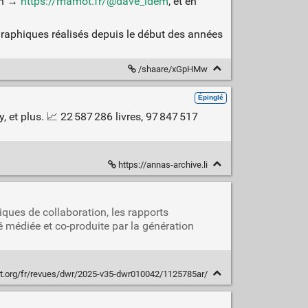
on →
https://mamot.fr/@dave_idem
, et en
ographiques réalisés depuis le début des années
/shaare/xGpHMw
Épinglé
 et plus. 📈 22 587 286 livres, 97 847 517
https://annas-archive.li
ques de collaboration, les rapports
té médiée et co-produite par la génération
it.org/fr/revues/dwr/2025-v35-dwr010042/1125785ar/