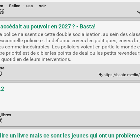
lm
·
fiction
·
usa
·
voir
e accédait au pouvoir en 2027 ? - Basta!
a police naissent de cette double socialisation, au sein des clas
sionnelle policière : la défiance envers les politiques, envers la j
s comme indésirables. Les policiers voient en partie le monde e
Votre priorité est de cibler les points de deal ou les petits revend
 quotidien de leurs interventions.
yse
https://basta.media/que-ferai
.2
_libres
lire un livre mais ce sont les jeunes qui ont un problème